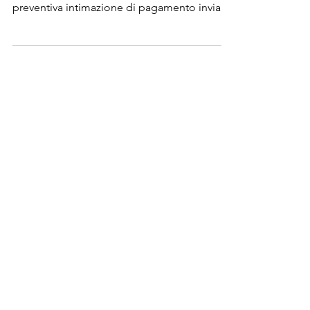
È illegittima l’iscrizione di ipoteca per
cartelle notificate da oltre un anno, senza la
preventiva intimazione di pagamento inviata
al...