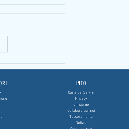
timi gli interessi anatocistici nel
di ammortamento alla francese
ORI
INFO
o
Carta dei Servizi
sione
Privacy
Chi siamo
Collabora con noi
re
Tesseramento
Notizie