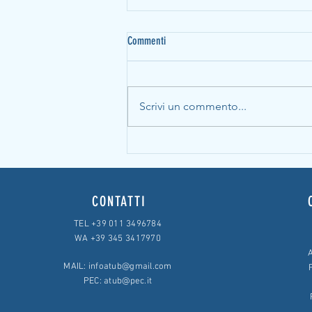
Commenti
Scrivi un commento...
Interessi di mora superiori alla Soglia
Antiusura, mutuo gratuito
CONTATTI
TEL +39 011 3496784
WA +39 345 3417970
A
MAIL:
infoatub@gmail.com
PEC:
atub@pec.it