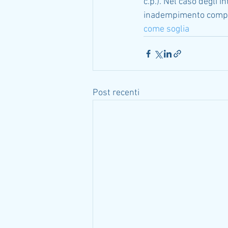
c.p.). Nel caso degli i
inadempimento compati
come soglia
Post recenti