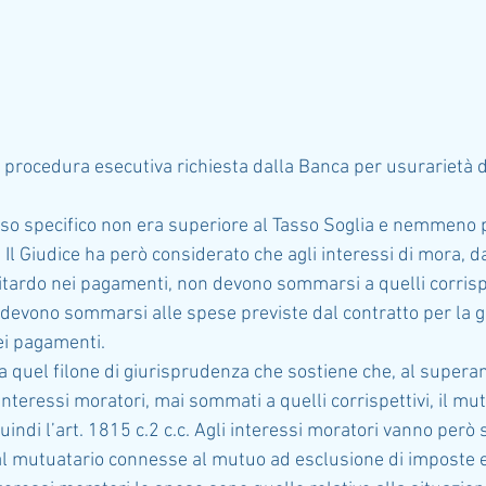
 procedura esecutiva richiesta dalla Banca per usurarietà de
caso specifico non era superiore al Tasso Soglia e nemmeno 
 Il Giudice ha però considerato che agli interessi di mora, da
ritardo nei pagamenti, non devono sommarsi a quelli corrispe
 devono sommarsi alle spese previste dal contratto per la g
nei pagamenti.
 a quel filone di giurisprudenza che sostiene che, al super
 interessi moratori, mai sommati a quelli corrispettivi, il mu
uindi l’art. 1815 c.2 c.c. Agli interessi moratori vanno per
l mutuatario connesse al mutuo ad esclusione di imposte e 