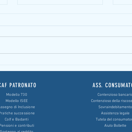
Le spese non godute per estinzione
Illegit
anticipata devono essere restituite
piano 
CAF PATRONATO
ASS. CONSUMAT
Modello 730
Contenzioso bancari
Modello ISEE
Contenzioso della riscos
ssegno di Inclusione
Sovraindebitamento
Pratiche successione
Assistenza legale
Colf e Badanti
Tutela del consumato
Pensioni e contributi
Aiuto Bollette