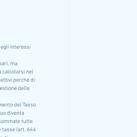
gli interessi 
pari, ma 
 calcolarsi nel 
ttivi perché di 
estione delle 
amento del Tasso 
tuo diventa 
ò sommate tutte 
tasse (art. 644 