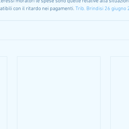
nteressi moratori le spese sono quelle relative alla situazion
bili con il ritardo nei pagamenti. 
Trib. Brindisi 26 giugno