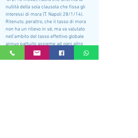
nullità della sola clausola che fissa gli 
interessi di mora (T. Napoli 28/1/14).
Ritenuto, peraltro, che il tasso di mora 
non ha un rilievo in sé, ma va valutato 
nell’ambito del tasso effettivo globale 
annuo pattuito assieme ad ogni altro 
costo, spesa, remunerazione, ecc., è 
evidente che, una volta constatato il 
superamento della soglia d’usura da 
parte del TEG, l’art. 1815, secondo 
comma, cc, va applicato in tutta la sua 
portata, anche se il semplice tasso 
d’interessi corrispettivi non supera di 
per sé la soglia in esame.
In conclusione, atteso che: a) gli 
interessi di mora vanno computati ai fini 
della verifica della soglia di usura; b) per 
la verifica del superamento o meno di 