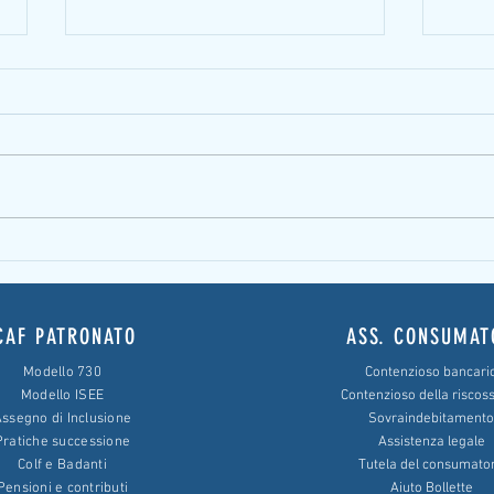
Il leasing immobiliare abitativo:
Illegi
aggiornamenti
Rischi
CAF PATRONATO
ASS. CONSUMAT
Modello 730
Contenzioso bancari
Modello ISEE
Contenzioso della riscos
ssegno di Inclusione
Sovraindebitamento
Pratiche successione
Assistenza legale
Colf e Badanti
Tutela del consumato
Pensioni e contributi
Aiuto Bollette