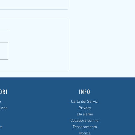
ttima segnalazione alla Centrale
 per l’ABF
ORI
INFO
o
Carta dei Servizi
sione
Privacy
Chi siamo
Collabora con noi
re
Tesseramento
Notizie