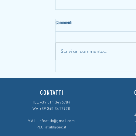
Commenti
Scrivi un commento...
Legge sul sovraindebitamento – servizio
di Report del 29/05/2016
CONTATTI
TEL +39 011 3496784
WA +39 345 3417970
A
MAIL:
infoatub@gmail.com
PEC:
atub@pec.it