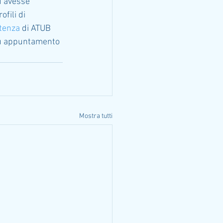
d avesse 
ofili di 
stenza
 di ATUB 
su appuntamento 
Mostra tutti