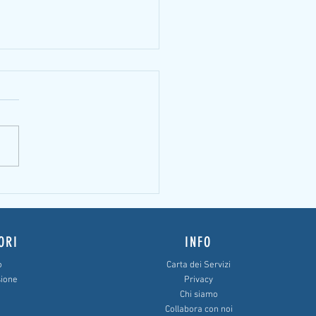
o di Emergenza fino al 30 giugno
 domande
ORI
INFO
o
Carta dei Servizi
sione
Privacy
Chi siamo
Collabora con noi