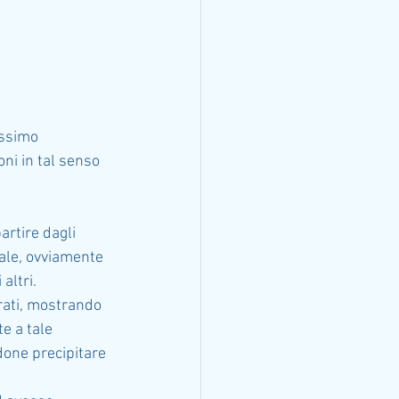
ossimo 
ni in tal senso 
artire dagli 
tale, ovviamente 
altri.
rati, mostrando 
te a tale 
ndone precipitare 