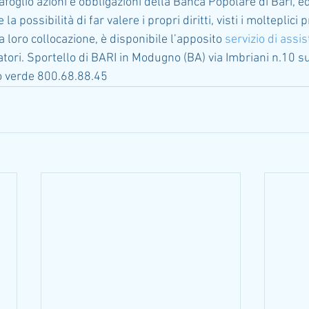
afoglio azioni e obbligazioni della Banca Popolare di Bari, e
la possibilità di far valere i propri diritti, visti i molteplici pr
lla loro collocazione, è disponibile l’apposito 
servizio di assi
ori. Sportello di BARI in Modugno (BA) via Imbriani n.10 
o verde 800.68.88.45