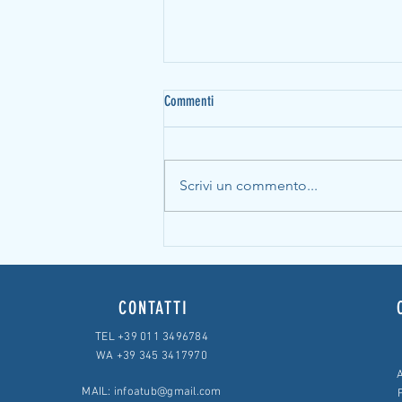
Commenti
Scrivi un commento...
Decreto Ristori, misure a sostegno delle
imprese
CONTATTI
TEL +39 011 3496784
WA +39 345 3417970
A
MAIL:
infoatub@gmail.com