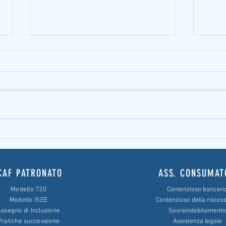
Contributo a fondo perduto nel Decreto
Reddit
Rilancio
per le
CAF PATRONATO
ASS. CONSUMAT
Modello 730
Contenzioso bancari
Modello ISEE
Contenzioso della riscos
ssegno di Inclusione
Sovraindebitamento
Pratiche successione
Assistenza legale