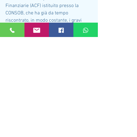
Finanziarie (ACF) istituito presso la 
CONSOB, che ha già da tempo 
riscontrato, in modo costante, i gravi 
inadempimenti della Banca Popolare di 
Bari, riconoscendo il diritto alla 
restituzione del capitale investito.
Per informazioni e approfondimenti è 
possibile contattarci anche all’indirizzo 
info@atub.it
Mostra tutti
Post recenti