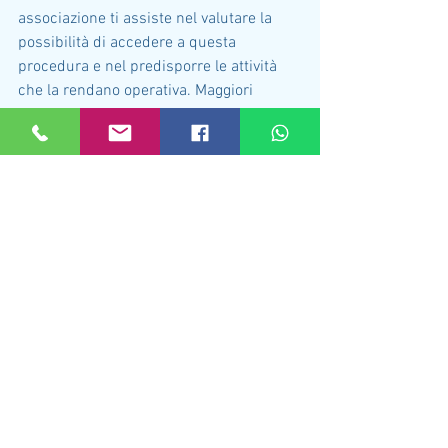
associazione ti assiste nel valutare la 
possibilità di accedere a questa 
procedura e nel predisporre le attività 
che la rendano operativa. Maggiori 
dettagli circa i soggetti a cui la 
procedura si rivolge, come funziona, 
cosa si può ottenere ed altro sono 
ricavabili dalla pagina specifica di 
questo sito 
Sovraindebitamento
Lo sportello si trova in Modugno (BA) via 
Imbriani n.10
Mostra tutti
Post recenti