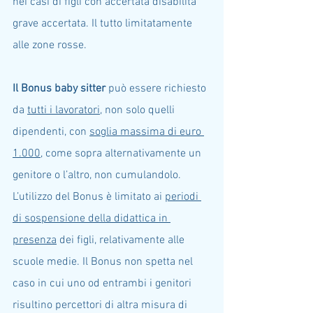
nei casi di figli con accertata disabilità 
grave accertata. Il tutto limitatamente 
alle zone rosse. 
Il Bonus baby sitter
 può essere richiesto 
da 
tutti i lavoratori,
 non solo quelli 
dipendenti, con 
soglia massima di euro 
1.000
, come sopra alternativamente un 
genitore o l’altro, non cumulandolo. 
L’utilizzo del Bonus è limitato ai 
periodi 
di sospensione della didattica in 
presenza
 dei figli, relativamente alle 
scuole medie. Il Bonus non spetta nel 
caso in cui uno od entrambi i genitori 
risultino percettori di altra misura di 