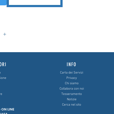
cono,
co.
ORI
INFO
o
Carta dei Servizi
sione
Privacy
Chi siamo
Collabora con noi
re
Tesseramento
Notizie
Cerca nel sito
 ON LINE