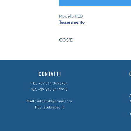
Modello RED
Tesseramento
COS'E'
Il Modello RED è una dichiarazione. De
oltre a quelli da pensione, per affinché
CONTATTI
TEL +39 011 3496784
WA +39 345 3417970
A
MAIL:
infoatub@gmail.com
PEC:
atub@pec.it