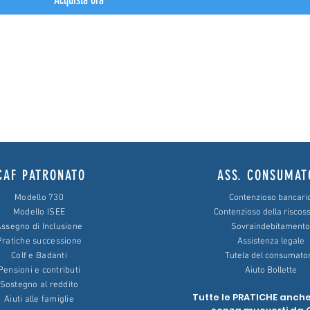
Acquista ora
ve essere presentata dai pensionati per dichiare quali redditi percepis
 INPS possa verificare il persistere dei requisiti dell'assegno pensionisti
CAF PATRONATO
ASS. CONSUMAT
Modello 730
Contenzioso bancari
Modello ISEE
Contenzioso della riscos
ssegno di Inclusione
Sovraindebitamento
Pratiche successione
Assistenza legale
Colf e Badanti
Tutela del consumato
Pensioni e contributi
Aiuto Bollette
Sostegno al reddito
Tutte le PRATICHE anche
Aiuti alle famiglie