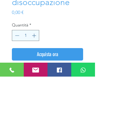
disoccupazione
Prezzo
0,00 €
Quantità
*
Acquista ora
Naspi indennità disoccupazione
Tesseramento
CONTATTI
TEL
+39 011 3496784
WA
+39 345 3417970
MAIL:
infoatub@gmail.com